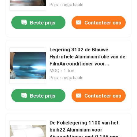
Prijs：negotiable
VR-show
Beste prijs
Contacteer ons
Over ons
Legering 3102 de Blauwe
Fabriekstocht
Hydrofiele Aluminiumfolie van de
FilmAirconditioner voor
Vinvoorraad in
MOQ：1 ton
Kwaliteitscontrole
Warmtewisselaarrol,
Prijs：negotiable
Evaporatorrol
Neem contact met ons op
Beste prijs
Contacteer ons
Nieuws
De Folielegering 1100 van het
buih22 Aluminium voor
Gevallen
Airconditioner met 0,145 mm-