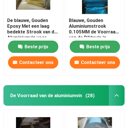
De blauwe, Gouden
Blauwe, Gouden
Epoxy Met een laag
Aluminiumstrook
bedekte Strook van de
0.105MM de Voorraad
Aluminiumvin voor
van de Diktevin in
Airconditioner 0.20mm
Warmtewisselaar
Beste prijs
Beste prijs
Dikte
Contacteer ons
Contacteer ons
De Voorraad van de aluminiumvin
(28)