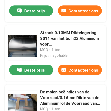
Beste prijs
Contacteer ons
Strook 0.13MM Diktelegering
8011 van het buih22 Aluminium
voor
Warmtewisselaar/Condensator
MOQ：1 ton
Prijs：negotiable
Beste prijs
Contacteer ons
Huis
De molen beëindigt van de
Producten
Voorraad/0.16mm Dikte van de
Aluminiumrol de Voorraad van
het de Rolaluminium
Video's
MOQ：1 ton