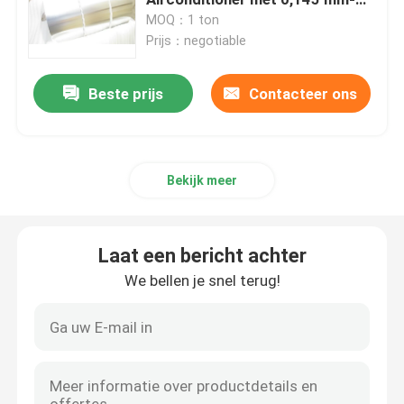
dikte
MOQ：1 ton
Prijs：negotiable
Vraag een offerte
Beste prijs
Contacteer ons
Industriële Aluminiumfolie
Hydrofiele Aluminiumfolie
Bekijk meer
Epoxy Met een laag bedekte Aluminiumfolie
Laat een bericht achter
aluminiumstrip
We bellen je snel terug!
De Voorraad van de aluminiumvin
Kleur gecoat aluminium spoel