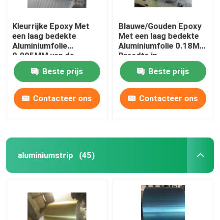
Kleurrijke Epoxy Met
Blauwe/Gouden Epoxy
een laag bedekte
Met een laag bedekte
Aluminiumfolie
Aluminiumfolie 0.18MM
0.095MM van de
Breedte in
vinvoorraad met
Warmtewisselaar
Beste prijs
Beste prijs
Diverse Breedte
Contacteer ons
Contacteer ons
aluminiumstrip
(45)