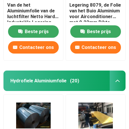
Van de het
Legering 8079, de Folie
Aluminiumfolie van de
van het Buio Aluminium
luchtfilter Netto Harde
voor Airconditioner
Industriële Legering
met 0.22mm Dikte
1100 Bui H18
Beste prijs
Beste prijs
Contacteer ons
Contacteer ons
Hydrofiele Aluminiumfolie
(20)