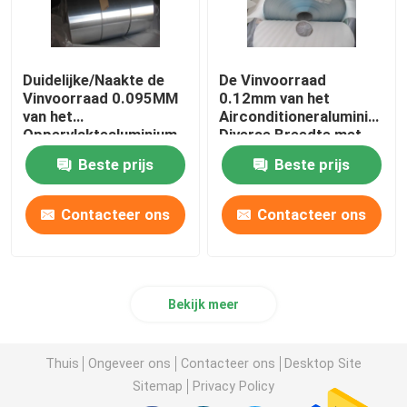
Duidelijke/Naakte de
De Vinvoorraad
Vinvoorraad 0.095MM
0.12mm van het
van het
Airconditioneraluminium
Oppervlaktealuminium
Diverse Breedte met
Verschillende Breedte
Blauw/Gouden
Beste prijs
Beste prijs
Contacteer ons
Contacteer ons
Bekijk meer
Thuis
Ongeveer ons
Contacteer ons
Desktop Site
Sitemap
Privacy Policy